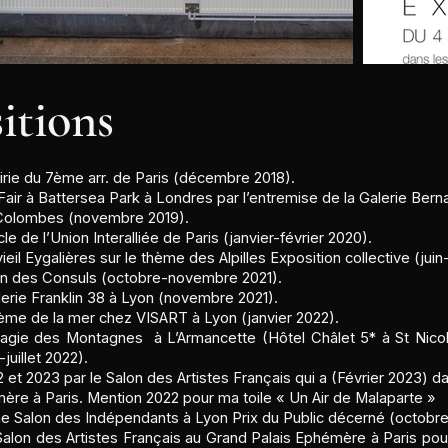
itions
airie du 7ème arr. de Paris (décembre 2018).
t Fair à Battersea Park à Londres par l’entremise de la Galerie Ber
 Colombes (novembre 2019).
le de l’Union Interalliée de Paris (janvier-février 2020).
ieil Eygalières sur le thème des Alpilles Exposition collective (juin-j
son des Consuls (octobre-novembre 2021).
alerie Franklin 38 à Lyon (novembre 2021).
thème de la mer chez VISART à Lyon (janvier 2022).
 Magie des Montagnes à L’Armancette (Hôtel Châlet 5* à St Nico
juillet 2022).
et 2023 par le Salon des Artistes Français qui a (Février 2023) da
ère à Paris. Mention 2022 pour ma toile « Un Air de Malaparte »
me Salon des Indépendants à Lyon Prix du Public décerné (octobre
Salon des Artistes Français au Grand Palais Ephémère à Paris pour