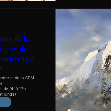
tion de la
intres de
ntière (74)
l.
membres de la SPM

e

rs de 9h à 17h

t lundis)