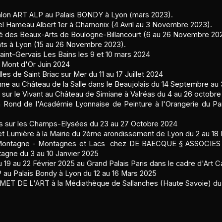
Salon ART ALP au Palais BONDY à Lyon (mars 2023).
tel Hameau Albert 1er à Chamonix (4 Avril au 3 Novembre 2023).​​​
té des Beaux-Arts de Boulogne-Billancourt (6 au 26 Novembre 20
s à Lyon (15 au 26 Novembre 2023).
int-Gervais Les Bains les 9 et 10 mars 2024
 Mont d'Or Juin 2024
les de Saint Briac sur Mer du 11 au 17 Juillet 2024
omne au Château de la Salle dans le Beaujolais du 14 Septembre au
 sur le Vivant au Château de Simiane à Valréas du 4 au 26 octobr
n Rond de l'Académie Lyonnaise de Peinture à l'Orangerie du Pa
is sur les Champs-Elysées du 23 au 27 Octobre 2024
e et Lumière à la Mairie du 2ème arondissement de Lyon du 2 au 
e Montagne - Montagnes et Lacs chez DE BAECQUE § ASSOCIES
agne du 3 au 10 Janvier 2025
 19 au 22 Février 2025 au Grand Palais Paris dans le cadre d'Art Ca
P au Palais Bondy à Lyon du 12 au 16 Mars 2025
MMET DE L'ART à la Médiathèque de Sallanches (Haute Savoie) du