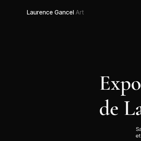
Laurence Gancel
Art
Expo
de L
Sa
et